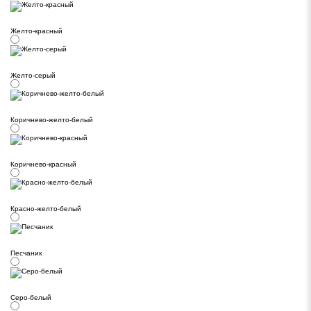
Желто-красный
Желто-серый
Коричнево-желто-белый
Коричнево-красный
Красно-желто-белый
Песчаник
Серо-белый