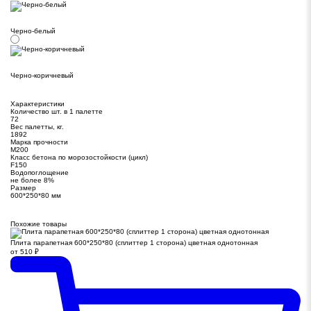
Черно-белый
Черно-коричневый
Характеристики
Количество шт. в 1 палетте
72
Вес палетты, кг.
1892
Марка прочности
М200
Класс бетона по морозостойкости (цикл)
F150
Водопоглощение
не более 8%
Размер
600*250*80 мм
Похожие товары
Плита парапетная 600*250*80 (сплиттер 1 сторона) цветная однотонная
от
510
₽