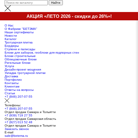
АКЦИЯ «ЛЕТО 2026 - скидки до 26%»!
О Нас
О Фабрике "БЕТЭМА"
Наши сертификаты
Новости
Каталог
Тротуарная плитка
Бордюры
Ступени и палисады
Блоки для заборов, геоблоки для подпорных стен
Блоки строительные
Облицовочные блоки
Ригельные блоки
Услуги
Дизайн-проект мощения
Укладка тротуарной плитки
Доставка
Портфолио
Контакты
Клиентам
Ответы на вопросы
Статьи
+7 (846) 207-07-55
Телефоны:
+7 (846) 207-07-55
Отдел продаж Самара и Тольятти
+7 (939) 719 27 55
Отдел продаж Самарская область
+7 (927) 013 52 48
Отдел продаж Самара и Тольятти
Заказать звонок
E-mail
sale@betema.ru