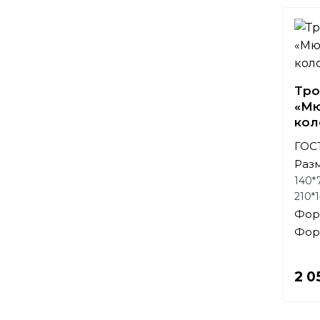
Тро
«Мю
кол
ГОСТ
Раз
140*
210*
Фор
Фор
2 