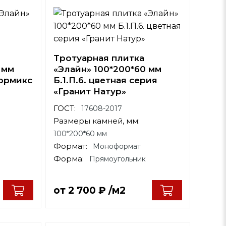
Тротуарная плитка
 мм
«Элайн» 100*200*60 мм
лормикс
Б.1.П.6. цветная серия
«Гранит Натур»
ГОСТ:
17608-2017
Размеры камней, мм:
100*200*60 мм
Формат:
Моноформат
Форма:
Прямоугольник
от
2 700
₽
/м2