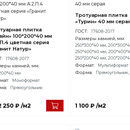
Тротуарная плитка
«Турин» 40 мм сера
туарная плитка
ГОСТ:
17608-2017
айн» 100*200*40 мм
Размеры камней, мм:
.П.4 цветная серия
250*300*40 мм, 200*300*4
анит Натур»
250*400*40 мм, 200*400*4
250*200*40 мм, 200*200*
:
17608-2017
Формат:
Мультиформат
меры камней, мм:
Форма:
Прямоугольник,
200*40 мм
мат:
Моноформат
ма:
Прямоугольник
2 250
₽
/м2
1 100
₽
/м2