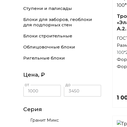
Ступени и палисады
Тро
Блоки для заборов, геоблоки
«Эл
для подпорных стен
А.2
Блоки строительные
ГОСТ
Раз
Облицовочные блоки
100*
Ригельные блоки
Фор
Фор
Цена,
₽
от
до
1 0
Серия
Гранит Микс