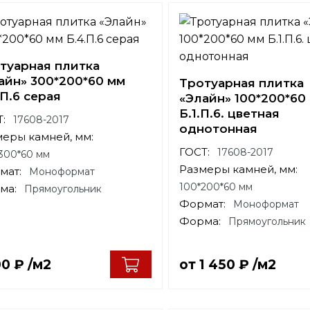
туарная плитка
айн» 300*200*60 мм
Тротуарная плитка
.П.6 серая
«Элайн» 100*200*60
Б.1.П.6. цветная
:
17608-2017
однотонная
меры камней, мм:
ГОСТ:
17608-2017
300*60 мм
Размеры камней, мм:
мат:
Моноформат
100*200*60 мм
ма:
Прямоугольник
Формат:
Моноформат
Форма:
Прямоугольник
00
₽
/м2
от
1 450
₽
/м2