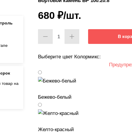
Бортовой камень БР 100.20.8
680
₽
/шт.
нтроль
В кор
тапе
Выберите цвет Колормикс:
Предупре
 срок
 товар на
Бежево-белый
Желто-красный