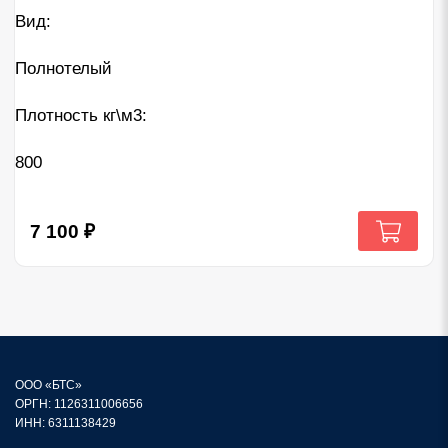
Вид:
Полнотелый
Плотность кг\м3:
800
7 100
₽
ООО «БТС»
ОРГН: 1126311006656
ИНН: 6311138429